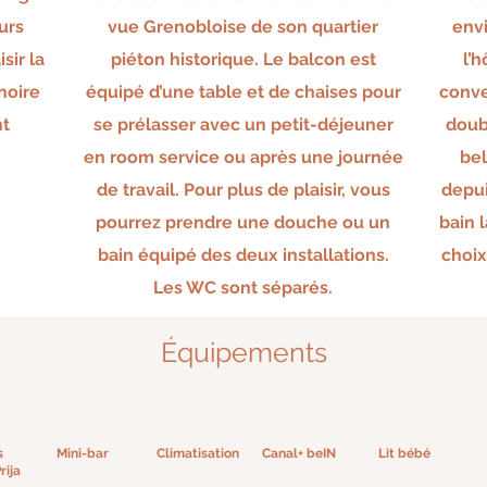
urs
vue Grenobloise de son quartier
envi
sir la
piéton historique. Le balcon est
l’
noire
équipé d’une table et de chaises pour
conve
nt
se prélasser avec un petit-déjeuner
doub
en room service ou après une journée
bel
de travail. Pour plus de plaisir, vous
depui
pourrez prendre une douche ou un
bain l
bain équipé des deux installations.
choix
Les WC sont séparés.
Équipements
s
Mini-bar
Climatisation
Canal+ beIN
Lit bébé
rija