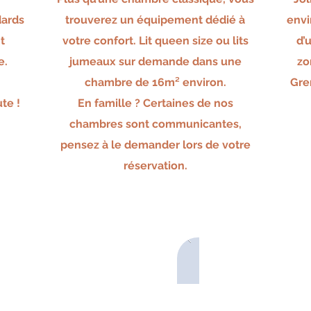
dards
trouverez un équipement dédié à
envi
t
votre confort. L
it
qu
een size
ou lits
d’
e
.
jumeaux sur demande dans une
zo
chambre de 16m² environ.
Gre
te !
E
n famille
? Certaines de nos
chambres sont communicantes,
pensez à le demander lors de votre
réservation.