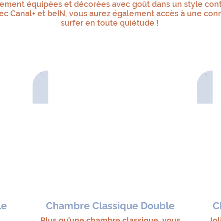
tement équipées et décorées avec goût dans un style con
vec Canal+ et beIN, vous aurez également accès à une conne
surfer en toute quiétude !
le
Chambre Classique Double
C
Plus qu’une chambre classique, vous
Jo