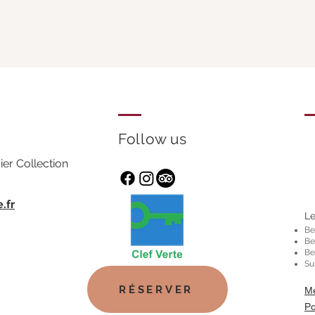
Follow us
er Collection
.fr
Le
Be
Be
Be
Su
RÉSERVER
Me
Po